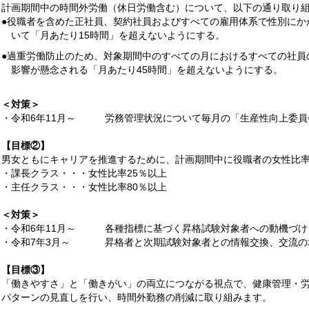
計画期間中の時間外労働（休日労働含む）について、以下の通り取り
●役職者を含めた正社員、契約社員およびすべての雇用体系で性別にか
いて「月あたり15時間」を超えないようにする。
●過重労働防止のため、対象期間中のすべての月におけるすべての社員
影響が懸念される「月あたり45時間」を超えないようにする。
＜対策＞
・令和6年11月～
労務管理状況について毎月の「生産性向上委員
【目標②】
男女ともにキャリアを推進するために、計画期間中に役職者の女性比
・課長クラス・・・女性比率25％以上
・主任クラス・・・女性比率80％以上
＜対策＞
・令和6年11月～
各種指標に基づく昇格試験対象者への動機づけ
・令和7年3月～
昇格者と次期試験対象者との情報交換、交流の
【目標③】
「働きやすさ」と「働きがい」の両立につながる視点で、健康管理・
パターンの見直しを行い、時間外勤務の削減に取り組みます。