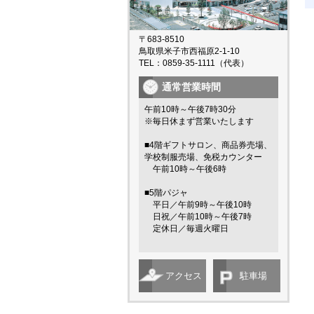
〒683-8510
鳥取県米子市西福原2-1-10
TEL：0859-35-1111（代表）
通常営業時間
午前10時～午後7時30分
※毎日休まず営業いたします
■4階ギフトサロン、商品券売場、
学校制服売場、免税カウンター
午前10時～午後6時
■5階パジャ
平日／午前9時～午後10時
日祝／午前10時～午後7時
定休日／毎週火曜日
アクセス
駐車場