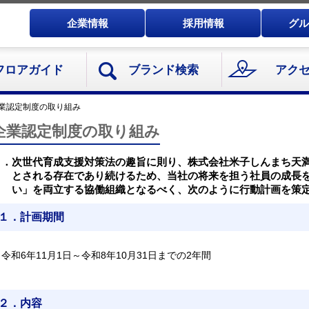
企業情報
採用情報
グル
フロアガイド
ブランド検索
アク
業認定制度の取り組み
企業認定制度の取り組み
１．次世代育成支援対策法の趣旨に則り、株式会社米子しんまち天
とされる存在であり続けるため、当社の将来を担う社員の成長
い」を両立する協働組織となるべく、次のように行動計画を策
１．計画期間
令和6年11月1日～令和8年10月31日までの2年間
２．内容