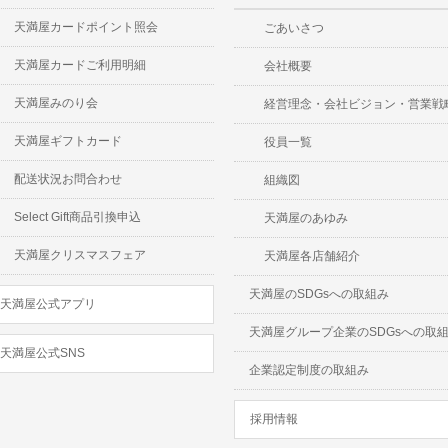
天満屋カードポイント照会
ごあいさつ
天満屋カードご利用明細
会社概要
天満屋みのり会
経営理念・会社ビジョン・営業戦
天満屋ギフトカード
役員一覧
配送状況お問合わせ
組織図
Select Gift商品引換申込
天満屋のあゆみ
天満屋クリスマスフェア
天満屋各店舗紹介
天満屋のSDGsへの取組み
天満屋公式アプリ
天満屋グループ企業のSDGsへの取
天満屋公式SNS
企業認定制度の取組み
採用情報