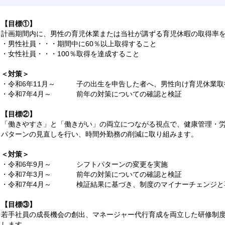
【目標①】
計画期間内に、男性の育児休業または当社が講ずる育児休暇の取得率
・男性社員・・・期間中に60％以上取得すること
・女性社員・・・100％取得を達成すること
＜対策＞
・令和6年11月～
子の出生を申告した者へ、男性向け育児休業取
・令和7年4月～
前年の対策についての確認と検証
【目標②】
「働きやすさ」と「働きがい」の両立につながる視点で、健康管理・
パターンの見直しを行い、時間外勤務の削減に取り組みます。
＜対策＞
・令和6年9月～
シフトパターンの変更を実施
・令和7年3月～
前年の対策についての確認と検証
・令和7年4月～
検証結果に基づき、制度のマイナーチェンジと
【目標③】
若手社員の成長機会の創出、マネージャー代行育成を両立した研修制
します。