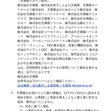
（天満屋グループ各社）
株式会社天満屋、株式会社米子しんまち天満屋、天満屋カー
ドサービス株式会社、天満屋みのり会サービス株式会社、株
式会社天満屋スポーツパートナーズ、株式会社天満屋テニス
クラブ、株式会社天満屋フィットネス、株式会社天満屋レン
タカー、株式会社天満屋トラベル、株式会社山陽セフティ、
株式会社セフティパーキング、せとうちデリバリーサービス
株式会社、株式会社コーセイカン、株式会社天満屋ハートネ
ット、株式会社キャリアプランニング、アールシースタッフ
株式会社、アールシーロジスティクス株式会社、株式会社キ
ャプラ・ウィッシュ、OEC株式会社、双葉工機株式会社、株
式会社アイアットOEC、株式会社ティ・シー・シー、株式会
社リックデザイン、株式会社でんでん、株式会社せとうちグ
リーンメンテナンス、株式会社岡山京橋クルーズ、株式会社
おかやま旭川遊覧クルーズ
なお、共同利用する個人データの管理について責任を有する
者は、以下のとおりです。
株式会社天満屋
住所等は以下のページよりご確認ください。
会社概要｜会社案内｜企業情報｜天満屋 (tenmaya.co.jp)
5． 天満屋がお預かりした個人情報は、以下のいずれかに該当する
場合を除き、お客様にご承諾を得ることなく第三者に対する
提供・開示はいたしません。
（1）法令に基づく場合
（2）お客様の生命・身体・財産等の重大な利益を保護するた