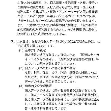
お買い上げ履歴等）を、商品情報・生活情報・各種ご優待の
ご案内等の販売促進、及び受注からお取り置き・売上処理・
修理加工・後日お渡し・配送・アフターサービス等の販売関
連サービスのご提供、各種イベント等のサービスのご提供、
リモートによるサービスのご提供等のため取得いたします。
また、ご提供いただいたお客様の個人情報は、上記の利用目
的の範囲内のみで利用するものとし、その利用目的以外およ
び範囲を超えた利用はいたしません。
3． 天満屋は、お客様の個人データに関する安全管理のために、以
下の措置を講じております。
（1）基本方針の策定
個人情報の適正な取扱いの確保のため、「関連法令・ガ
イドライン等の遵守」、「質問及び苦情処理の窓口」等
についての基本方針を策定しています。
（2）個人データの取扱いに係る規律の整備
取得、利用、保存、提供、削除、廃棄等の段階ごとに、
取扱方法、責任者・担当者及びその任務等について個人
データの取扱い規定を策定しています。
（3）組織的安全管理措置
個人データの取扱いに関する責任者を設置するととも
に、個人データを取り扱う従業員及び当該従業員が取り
扱う個人データの範囲を明確にし、法や取扱規程に違反
している事実又は兆候を把握した場合の責任者への報
告・連絡体制を整備しています。