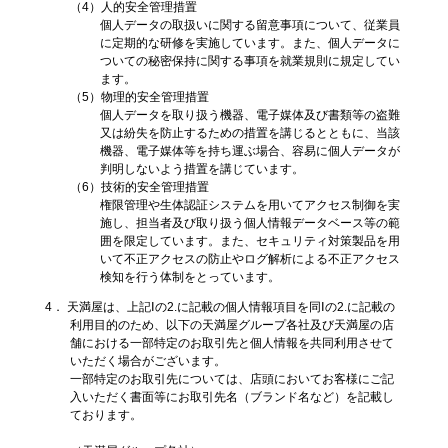
（4）人的安全管理措置
個人データの取扱いに関する留意事項について、従業員
に定期的な研修を実施しています。また、個人データに
ついての秘密保持に関する事項を就業規則に規定してい
ます。
（5）物理的安全管理措置
個人データを取り扱う機器、電子媒体及び書類等の盗難
又は紛失を防止するための措置を講じるとともに、当該
機器、電子媒体等を持ち運ぶ場合、容易に個人データが
判明しないよう措置を講じています。
（6）技術的安全管理措置
権限管理や生体認証システムを用いてアクセス制御を実
施し、担当者及び取り扱う個人情報データベース等の範
囲を限定しています。また、セキュリティ対策製品を用
いて不正アクセスの防止やログ解析による不正アクセス
検知を行う体制をとっています。
4． 天満屋は、上記Ⅰの2.に記載の個人情報項目を同Ⅰの2.に記載の
利用目的のため、以下の天満屋グループ各社及び天満屋の店
舗における一部特定のお取引先と個人情報を共同利用させて
いただく場合がございます。
一部特定のお取引先については、店頭においてお客様にご記
入いただく書面等にお取引先名（ブランド名など）を記載し
ております。