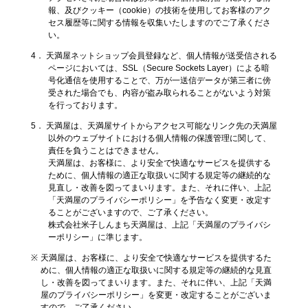
報、及びクッキー（cookie）の技術を使用してお客様のアク
セス履歴等に関する情報を収集いたしますのでご了承くださ
い。
4． 天満屋ネットショップ会員登録など、個人情報が送受信される
ページにおいては、SSL（Secure Sockets Layer）による暗
号化通信を使用することで、万が一送信データが第三者に傍
受された場合でも、内容が盗み取られることがないよう対策
を行っております。
5． 天満屋は、天満屋サイトからアクセス可能なリンク先の天満屋
以外のウェブサイトにおける個人情報の保護管理に関して、
責任を負うことはできません。
天満屋は、お客様に、より安全で快適なサービスを提供する
ために、個人情報の適正な取扱いに関する規定等の継続的な
見直し・改善を図ってまいります。また、それに伴い、上記
「天満屋のプライバシーポリシー」を予告なく変更・改定す
ることがございますので、ご了承ください。
株式会社米子しんまち天満屋は、上記「天満屋のプライバシ
ーポリシー」に準じます。
天満屋は、お客様に、より安全で快適なサービスを提供するた
めに、個人情報の適正な取扱いに関する規定等の継続的な見直
し・改善を図ってまいります。また、それに伴い、上記「天満
屋のプライバシーポリシー」を変更・改定することがございま
すので、ご了承ください。