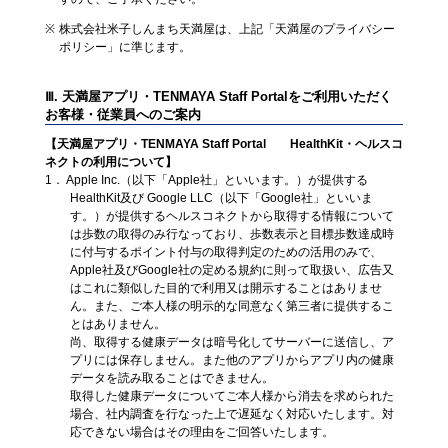
株式会社米子しんまち天満屋は、上記「天満屋のプライバシー
ポリシー」に準じます。
Ⅲ. 天満屋アプリ・TENMAYA Staff Portalをご利用いただく
お客様・従業員へのご案内
【天満屋アプリ・TENMAYA Staff Portal HealthKit・ヘルスコ
ネクトの利用について】
1． Apple Inc.（以下「Apple社」といいます。）が提供する
HealthKit及び Google LLC（以下「Google社」といいま
す。）が提供するヘルスコネクトから取得する情報について
は歩数の取得のみ行なっており、歩数表示と目標歩数達成時
に付与するポイント付与の取得判定のための活用のみで、
Apple社及びGoogle社の定める規約に則って取扱い、広告又
はこれに類似した目的で利用又は開示することはありませ
ん。また、ご本人様の明示的な同意なく第三者に提供するこ
とはありません。
尚、取得する健康データは暗号化してサーバーに送信し、ア
プリには保存しません。また他のアプリからアプリ内の健康
データを読み取ることはできません。
取得した健康データについてご本人様から消去を求められた
場合、社内調査を行なった上で遅延なく対応いたします。対
応できない場合はその理由をご回答いたします。