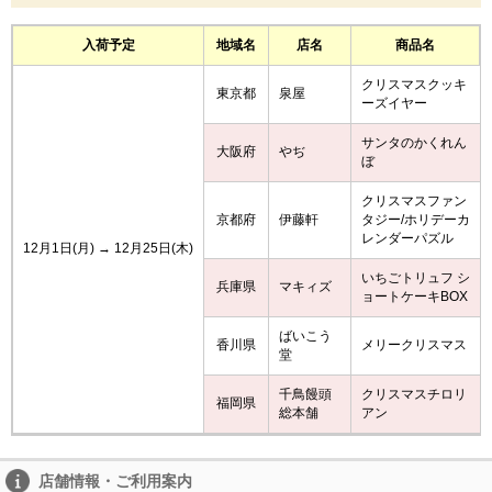
入荷予定
地域名
店名
商品名
クリスマスクッキ
東京都
泉屋
ーズイヤー
サンタのかくれん
大阪府
やぢ
ぼ
クリスマスファン
京都府
伊藤軒
タジー/ホリデーカ
レンダーパズル
12月1日(月) → 12月25日(木)
いちごトリュフ シ
兵庫県
マキィズ
ョートケーキBOX
ばいこう
香川県
メリークリスマス
堂
千鳥饅頭
クリスマスチロリ
福岡県
総本舗
アン
店舗情報・ご利用案内