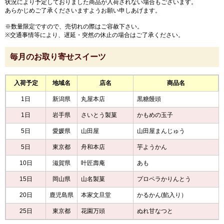
状況により予定しておりました商品が入荷されない場合もございます。
あらかじめご了承くださいますようお願い申しあげます。
※数量限定ですので、売切れの際はご容赦下さい。
※交通事情等により、遅延・突然の休止の場合はご了承ください。
毎月のお取り寄せスイーツ
入荷予定
地域名
店名
商品名
1日
新潟県
丸屋本店
黒糖饅頭
1日
岩手県
さいとう製菓
かもめの玉子
5日
愛媛県
山田屋
山田屋まんじゅう
5日
東京都
舟和本店
芋ようかん
10日
滋賀県
叶匠壽庵
あも
15日
岡山県
山名製菓
プロペラかりんとう
20日
鹿児島県
本家文旦堂
かるかん(餡入り）
25日
東京都
花園万頭
ぬれ甘なつと