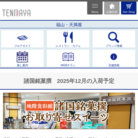
Menu
店舗切替
Net Shop
福山・天満屋
フロアガイド
レストラン・カフェ
ブランド検索
催し案内
WEBチラシ
店舗情報
諸国銘菓撰 2025年12月の入荷予定