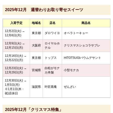
2025年12月 週替わりお取り寄せスイーツ
入荷予定
地域名
店名
商品名
12月2日(火) →
東京都
ダロワイヨ
オペラトーキョー
12月8日(月)
12月9日(火) →
ロイヤルホ
大阪府
クリスマスショコラサブレ
12月15日(月)
テル
12月16日(火) →
東京都
トップス
HITOTSUGIバウムデサント
12月22日(月)
12月23日(火) →
白松がモナ
宮城県
小型モナカ
12月29日(月)
カ本舗
12月30日(火) →
1月5日(月)
滋賀県
叶匠壽庵
ぜんざい
※1月1日(木・
祝)店休日
2025年12月「クリスマス特集」