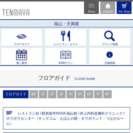
Menu
店舗切替
Net Shop
福山・天満屋
フロアガイド
レストラン・カフェ
ブランド検索
催し案内
WEBチラシ
店舗情報
フロアガイド
FLOOR GUIDE
フロアガイド
BF
1F
2F
3F
4F
5F
6F
7F
8F
8F
レストラン街 / 駅前留学NOVA 福山校 / 井上内科皮膚科クリニック /
ネウボラセンター（キッズコム・えほんの国・ネウボランド・つながルー
ム）