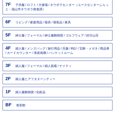
7F
子供服 / ロフト / 大催場 / ネウボラセンター（ユースセンターふらっ
と・福山市ネウボラ推進課）
6F
リビング / 家庭用品 / 寝具 / 寝装品 / 家具
5F
紳士服 / フォーマル / 紳士服飾雑貨 / ゴルフウェア / 好日山荘
4F
婦人服 / メンズバッグ / 旅行用品 / 呉服 / 時計 / 宝飾・メガネ / 商品券
/ カードカウンター / 美術画廊 / バンケットルーム
3F
婦人服 / フォーマル / 婦人肌着 / ナイティ
2F
婦人服とアフタヌーンティー
1F
婦人服飾雑貨 / 化粧品
BF
食彩館