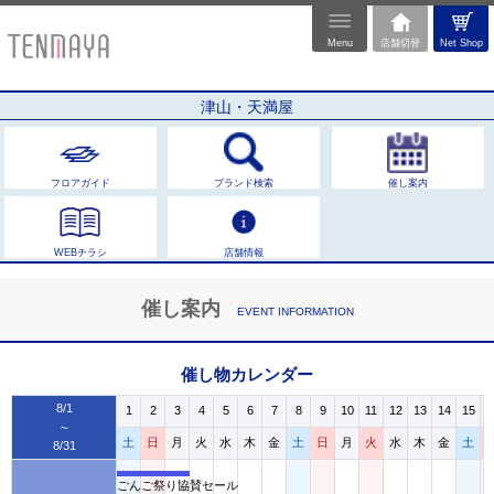
Menu
店舗切替
Net Shop
津山・天満屋
フロアガイド
ブランド検索
催し案内
WEBチラシ
店舗情報
催し案内
EVENT INFORMATION
催し物カレンダー
8/1
1
2
3
4
5
6
7
8
9
10
11
12
13
14
15
1
～
土
日
月
火
水
木
金
土
日
月
火
水
木
金
土
8/31
ごんご祭り協賛セール