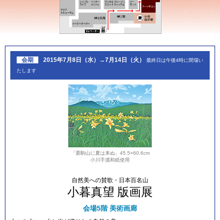
会期
2015年7月8日（水）→7月14日（火）
最終日は午後4時に閉場い
たします
「栗駒山に夏は来ぬ」45.5×60.6cm
小川手漉和紙使用
自然美への賛歌・日本百名山
小暮真望 版画展
会場
5階 美術画廊