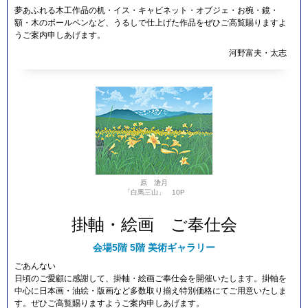
夢あふれる木工作品の机・イス・キャビネット・オブジェ・お椀・鏡・
額・木のボールペンなど、うるしで仕上げた作品をぜひご高覧賜りますよ
うご案内申しあげます。
河野富夫・太志
原 滄月
「白馬三山」 10P
掛軸・絵画 ご奉仕会
会場
5階 5階 美術ギャラリー
ごあんない
日頃のご愛顧に感謝して、掛軸・絵画ご奉仕会を開催いたします。掛軸を
中心に日本画・油絵・版画など多数取り揃え特別価格にてご用意いたしま
す。ぜひご高覧賜りますようご案内申しあげます。