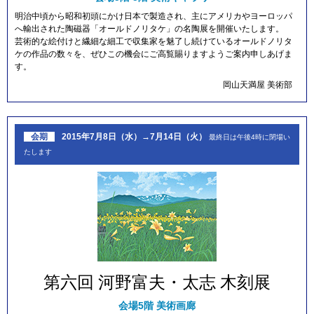
明治中頃から昭和初頭にかけ日本で製造され、主にアメリカやヨーロッパ
へ輸出された陶磁器「オールドノリタケ」の名陶展を開催いたします。
芸術的な絵付けと繊細な細工で収集家を魅了し続けているオールドノリタ
ケの作品の数々を、ぜひこの機会にご高覧賜りますようご案内申しあげま
す。
岡山天満屋 美術部
会期
2015年7月8日（水）→7月14日（火）
最終日は午後4時に閉場い
たします
第六回 河野富夫・太志 木刻展
会場
5階 美術画廊