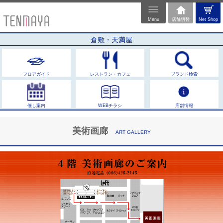
Menu
店舗切替
Net Shop
倉敷・天満屋
フロアガイド
レストラン・カフェ
ブランド検索
催し案内
WEBチラシ
店舗情報
美術画廊
ART GALLERY