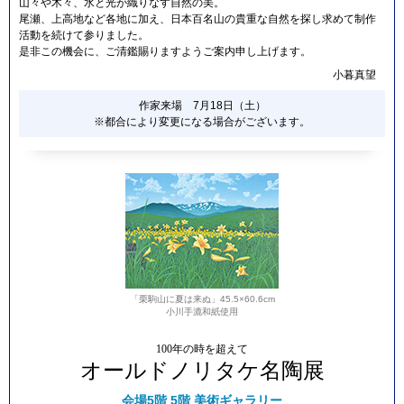
山々や木々、水と光が織りなす自然の美。
尾瀬、上高地など各地に加え、日本百名山の貴重な自然を探し求めて制作
活動を続けて参りました。
是非この機会に、ご清鑑賜りますようご案内申し上げます。
小暮真望
作家来場 7月18日（土）
※都合により変更になる場合がございます。
「栗駒山に夏は来ぬ」45.5×60.6cm
小川手漉和紙使用
100年の時を超えて
オールドノリタケ名陶展
会場
5階 5階 美術ギャラリー