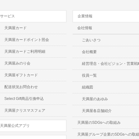
サービス
企業情報
天満屋カード
会社情報
天満屋カードポイント照会
ごあいさつ
天満屋カードご利用明細
会社概要
天満屋みのり会
経営理念・会社ビジョン・営業戦
天満屋ギフトカード
役員一覧
配送状況お問合わせ
組織図
Select Gift商品引換申込
天満屋のあゆみ
天満屋クリスマスフェア
天満屋各店舗紹介
天満屋のSDGsへの取組み
天満屋公式アプリ
天満屋グループ企業のSDGsへの取