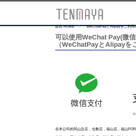
総合 HOME
WeChatPayとAlipayをご
可以使用WeChat Pay(微
（WeChatPayとAlip
在本公司的冈山总店，仓敷店，福山店，福山PORTPL