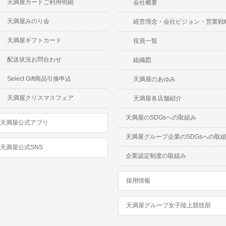
天満屋カードご利用明細
会社概要
天満屋みのり会
経営理念・会社ビジョン・営業戦
天満屋ギフトカード
役員一覧
配送状況お問合わせ
組織図
Select Gift商品引換申込
天満屋のあゆみ
天満屋クリスマスフェア
天満屋各店舗紹介
天満屋のSDGsへの取組み
天満屋公式アプリ
天満屋グループ企業のSDGsへの取
天満屋公式SNS
企業認定制度の取組み
採用情報
天満屋グループ女子陸上競技部