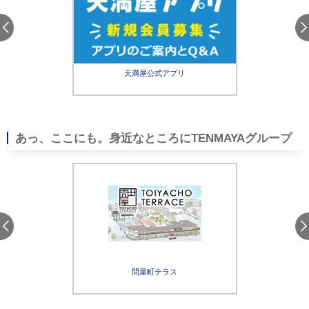
天満屋公式アプリ
天
（Web
あっ、ここにも。身近なところにTENMAYAグループ
アプリ
ンヒルズ
問屋町テラス
天満
ラブ