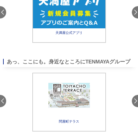
天満屋公式アプリ
天
（Web
あっ、ここにも。身近なところにTENMAYAグループ
アプリ
ンヒルズ
問屋町テラス
天満
ラブ